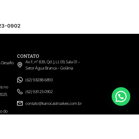
123-0902
CONTATO
Av. F, n° 839, Qd. J, Lt. 09, Sala 01 –
 Desafio
Setor Água Branca – Goiânia
(62) 9.8288-6893
is no
(62) 9.8123-0902
 2025
contato@kanocastroalves.com.br
ão do