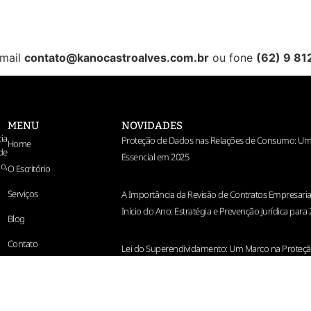
email
contato@kanocastroalves.com.br
ou fone
(62) 9 8
MENU
NOVIDADES
ia
Proteção de Dados nas Relações de Consumo: Um
Home
de
Essencial em 2025
o,
O Escritório
Serviços
A Importância da Revisão de Contratos Empresaria
Início do Ano: Estratégia e Prevenção Jurídica para
Blog
Contato
Lei do Superendividamento: Um Marco na Proteç
Consumidor Brasileiro