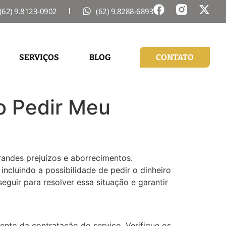
(62) 9.8123-0902
(62) 9.8288-6893
SERVIÇOS
BLOG
CONTATO
o Pedir Meu
andes prejuízos e aborrecimentos.
ncluindo a possibilidade de pedir o dinheiro
guir para resolver essa situação e garantir
nto da contratação do serviço. Verifique os