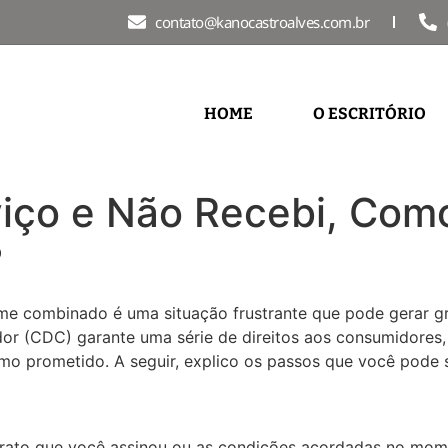
contato@kanocastroalves.com.br
HOME
O ESCRITÓRIO
viço e Não Recebi, Com
?
me combinado é uma situação frustrante que pode gerar gr
r (CDC) garante uma série de direitos aos consumidores, i
o prometido. A seguir, explico os passos que você pode se
trato que você assinou ou as condições acordadas no mome